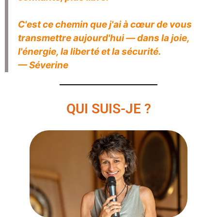
C'est ce chemin que j'ai à cœur de vous
transmettre aujourd'hui — dans la joie,
l'énergie, la liberté et la sécurité.
— Séverine
QUI SUIS-JE ?