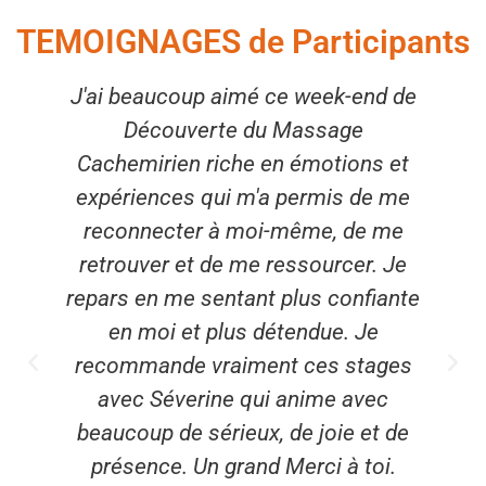
TEMOIGNAGES de Participants
 "Du
J'ai beaucoup aimé ce week-end de
Que
us
Découverte du Massage
Exp
ns un
Cachemirien riche en émotions et
dance
expériences qui m'a permis de me
l'ex
Paul
reconnecter à moi-même, de me
et d
ir la
retrouver et de me ressourcer. Je
gli
ut la
repars en me sentant plus confiante
vo
vrais
en moi et plus détendue. Je
us
recommande vraiment ces stages
avec Séverine qui anime avec
beaucoup de sérieux, de joie et de
présence. Un grand Merci à toi.