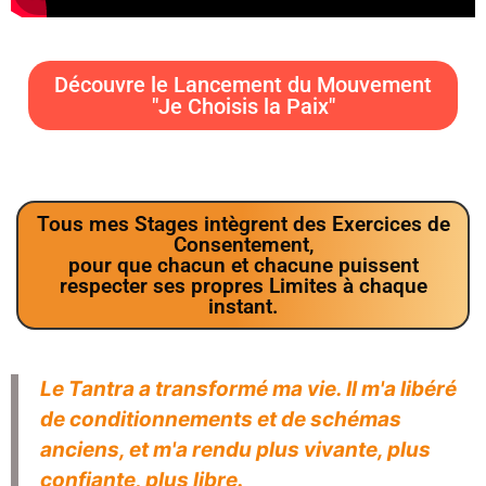
Découvre le Lancement du Mouvement
"Je Choisis la Paix"
Tous mes Stages intègrent des Exercices de
Consentement,
pour que chacun et chacune puissent
respecter ses propres Limites à chaque
instant.
Le Tantra a transformé ma vie. Il m'a libéré
de conditionnements et de schémas
anciens, et m'a rendu plus vivante, plus
confiante, plus libre.